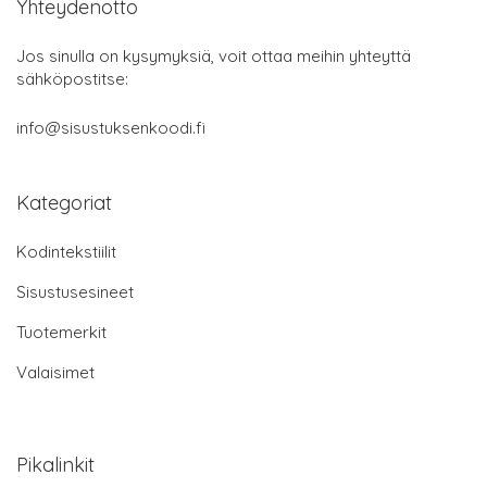
Yhteydenotto
Jos sinulla on kysymyksiä, voit ottaa meihin yhteyttä
sähköpostitse:
info@sisustuksenkoodi.fi
Kategoriat
Kodintekstiilit
Sisustusesineet
Tuotemerkit
Valaisimet
Pikalinkit