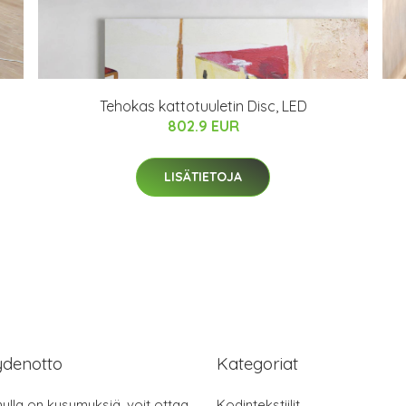
Tehokas kattotuuletin Disc, LED
802.9 EUR
LISÄTIETOJA
ydenotto
Kategoriat
nulla on kysymyksiä, voit ottaa
Kodintekstiilit