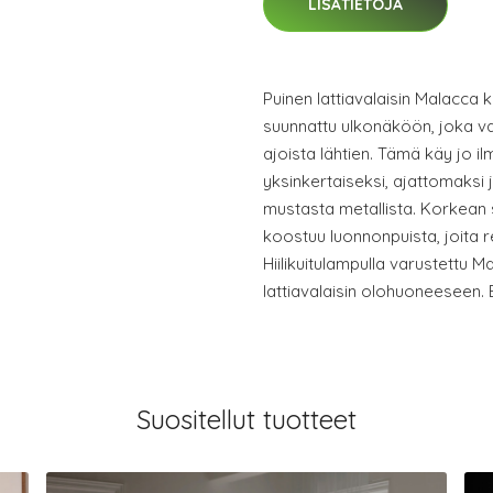
LISÄTIETOJA
Puinen lattiavalaisin Malacca 
suunnattu ulkonäköön, joka va
ajoista lähtien. Tämä käy jo il
yksinkertaiseksi, ajattomaksi j
mustasta metallista. Korkean
koostuu luonnonpuista, joita r
Hiilikuitulampulla varustettu 
lattiavalaisin olohuoneeseen.
Suositellut tuotteet