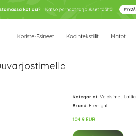
ustamassa kotiasi?
Katso parhaat tarjoukset täältä!
PYYDÄ
Koriste-Esineet
Kodintekstiilit
Matot
uvarjostimella
Kategoriat:
Valaisimet
,
Latti
Brand:
Freelight
104.9 EUR