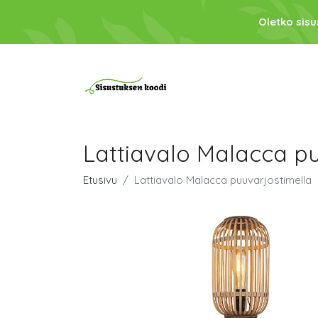
Oletko sis
Lattiavalo Malacca pu
Etusivu
Lattiavalo Malacca puuvarjostimella