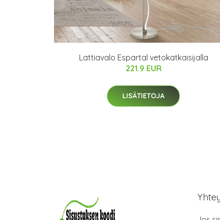
Lattiavalo Espartal vetokatkaisijalla
221.9 EUR
LISÄTIETOJA
Yhte
Jos si