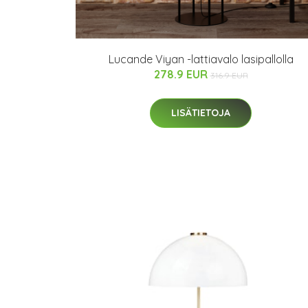
Lucande Viyan -lattiavalo lasipallolla
278.9 EUR
316.9 EUR
LISÄTIETOJA