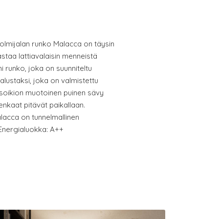
kolmijalan runko Malacca on täysin
staa lattiavalaisin menneistä
mi runko, joka on suunniteltu
alustaksi, joka on valmistettu
 soikion muotoinen puinen sävy
enkaat pitävät paikallaan.
Malacca on tunnelmallinen
 Energialuokka: A++