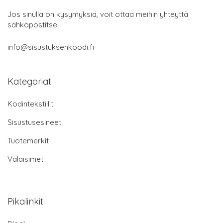
Jos sinulla on kysymyksiä, voit ottaa meihin yhteyttä
sähköpostitse:
info@sisustuksenkoodi.fi
Kategoriat
Kodintekstiilit
Sisustusesineet
Tuotemerkit
Valaisimet
Pikalinkit