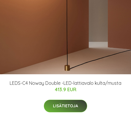
LEDS-C4 Noway Double -LED-lattiavalo kulta/musta
413.9 EUR
LISÄTIETOJA