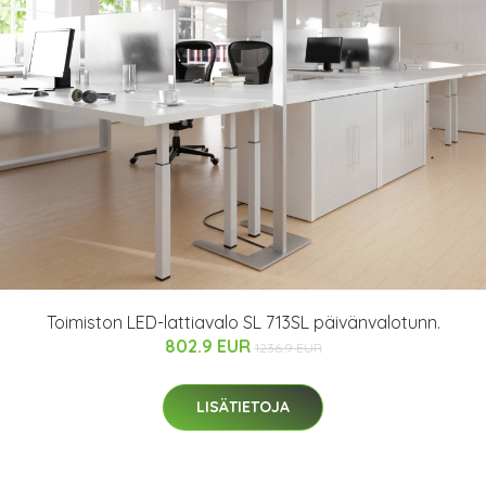
Toimiston LED-lattiavalo SL 713SL päivänvalotunn.
802.9 EUR
1236.9 EUR
LISÄTIETOJA