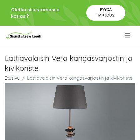
Oletko sisustamassa
PYYDÄ
TARJOUS
kotiasi?
.
Lattiavalaisin Vera kangasvarjostin ja
kivikoriste
Etusivu
Lattiavalaisin Vera kangasvarjostin ja kivikoriste