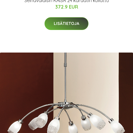
Seinävalaisin KAISA 24 karaatin kullattu
372.9 EUR
LISÄTIETOJA