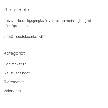
Yhteydenotto
Jos sinulla on kysymyksiä, voit ottaa meihin yhteyttä
sähköpostitse:
info@sisustuksenkoodi.fi
Kategoriat
Kodintekstiilit
Sisustusesineet
Tuotemerkit
Valaisimet