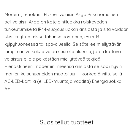
Moderni, tehokas LED-peilivalaisin Argo Pitkänomainen
peilivalaisin Argo on kotelointiluokka roiskeveden
tunkeutumiselta IP44-suojausluokan ansiosta ja sitä voidaan
siksi käyttää missä tahansa kosteana, esim. B.
kylpyhuoneessa tai spa-alueella. Se säteilee miellyttävän
lämpimän valkoista valoa suurella alueella, joten kattava
valaistus ei ole pelkästään miellyttävää tekijää.
Hienostuneen, modernin ilmeensä ansiosta se sopii hyvin
monien kylpyhuoneiden muotoiluun. - korkeajännitteisellä
AC-LED-kortilla (ei LED-muuntaja vaadita) Energialuokka:
A+
Suositellut tuotteet