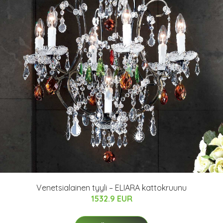
Venetsialainen tyyli – ELIARA kattokruunu
1532.9 EUR