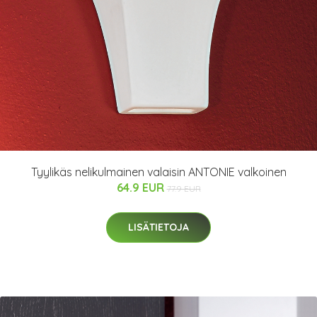
Tyylikäs nelikulmainen valaisin ANTONIE valkoinen
64.9 EUR
77.9 EUR
LISÄTIETOJA