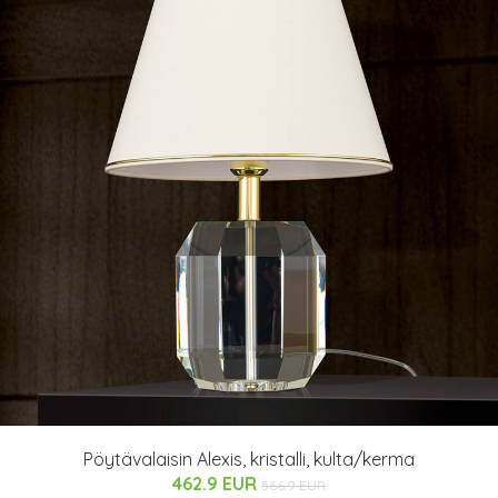
Pöytävalaisin Alexis, kristalli, kulta/kerma
462.9 EUR
566.9 EUR