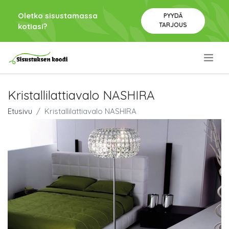
Oletko sisustamassa
PYYDÄ
TARJOUS
kotiasi?
.
Kristallilattiavalo NASHIRA
Etusivu
Kristallilattiavalo NASHIRA