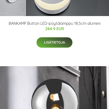
BANKAMP Button LED-pöytälamppu 18,5cm alumiini
284.9 EUR
LISÄTIETOJA