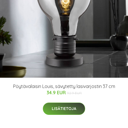
Pöytävalaisin Louis, sävytetty lasivarjostin 37 cm
34.9 EUR
92.9 EUR
LISÄTIETOJA