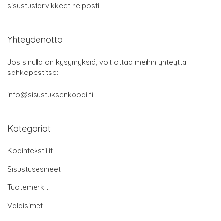
sisustustarvikkeet helposti.
Yhteydenotto
Jos sinulla on kysymyksiä, voit ottaa meihin yhteyttä
sähköpostitse:
info@sisustuksenkoodi.fi
Kategoriat
Kodintekstiilit
Sisustusesineet
Tuotemerkit
Valaisimet