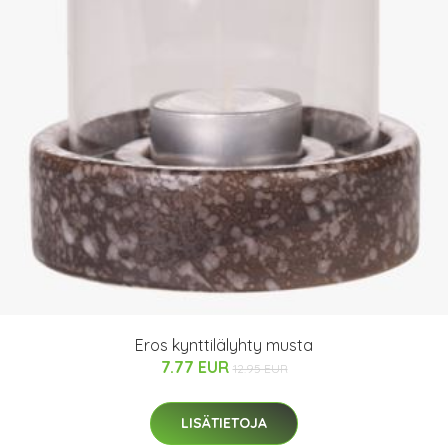
Eros kynttilälyhty musta
7.77 EUR
12.95 EUR
LISÄTIETOJA