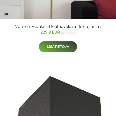
Vanhamessinki LED-lattiavalaisin Ilinca, himm.
229.9 EUR
264.9 EUR
LISÄTIETOJA