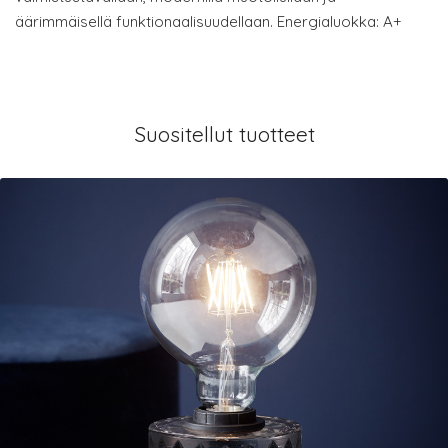
äärimmäisellä funktionaalisuudellaan. Energialuokka: A+
Suositellut tuotteet