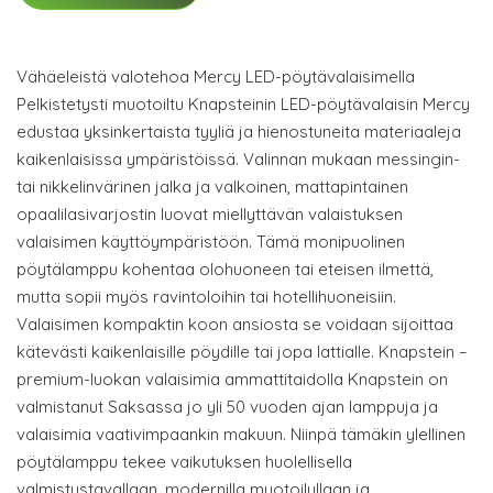
Vähäeleistä valotehoa Mercy LED-pöytävalaisimella
Pelkistetysti muotoiltu Knapsteinin LED-pöytävalaisin Mercy
edustaa yksinkertaista tyyliä ja hienostuneita materiaaleja
kaikenlaisissa ympäristöissä. Valinnan mukaan messingin-
tai nikkelinvärinen jalka ja valkoinen, mattapintainen
opaalilasivarjostin luovat miellyttävän valaistuksen
valaisimen käyttöympäristöön. Tämä monipuolinen
pöytälamppu kohentaa olohuoneen tai eteisen ilmettä,
mutta sopii myös ravintoloihin tai hotellihuoneisiin.
Valaisimen kompaktin koon ansiosta se voidaan sijoittaa
kätevästi kaikenlaisille pöydille tai jopa lattialle. Knapstein –
premium-luokan valaisimia ammattitaidolla Knapstein on
valmistanut Saksassa jo yli 50 vuoden ajan lamppuja ja
valaisimia vaativimpaankin makuun. Niinpä tämäkin ylellinen
pöytälamppu tekee vaikutuksen huolellisella
valmistustavallaan, modernilla muotoilullaan ja