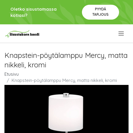
Oletko sisustamassa
PYYDÄ
TARJOUS
kotiasi?
.
Knapstein-pöytälamppu Mercy, matta
nikkeli, kromi
Etusivu
Knapstein-pöytälamppu Mercy, matta nikkeli, kromi