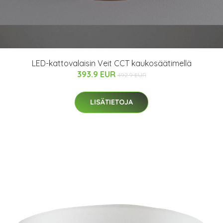
LED-kattovalaisin Veit CCT kaukosäätimellä
393.9 EUR
492.9 EUR
LISÄTIETOJA