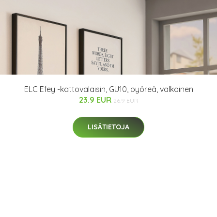
ELC Efey -kattovalaisin, GU10, pyöreä, valkoinen
23.9 EUR
26.9 EUR
LISÄTIETOJA