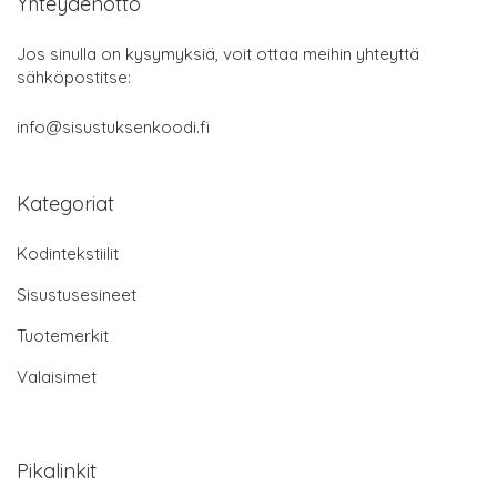
Yhteydenotto
Jos sinulla on kysymyksiä, voit ottaa meihin yhteyttä
sähköpostitse:
info@sisustuksenkoodi.fi
Kategoriat
Kodintekstiilit
Sisustusesineet
Tuotemerkit
Valaisimet
Pikalinkit