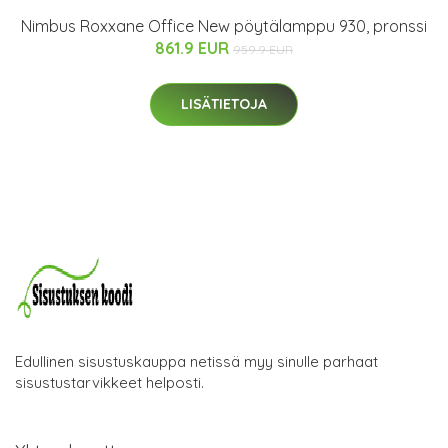
Nimbus Roxxane Office New pöytälamppu 930, pronssi
861.9 EUR
959.9 EUR
LISÄTIETOJA
Edullinen sisustuskauppa netissä myy sinulle parhaat
sisustustarvikkeet helposti.