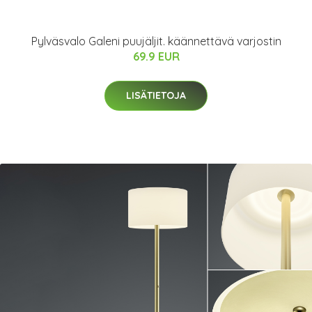
Pylväsvalo Galeni puujäljit. käännettävä varjostin
69.9 EUR
LISÄTIETOJA