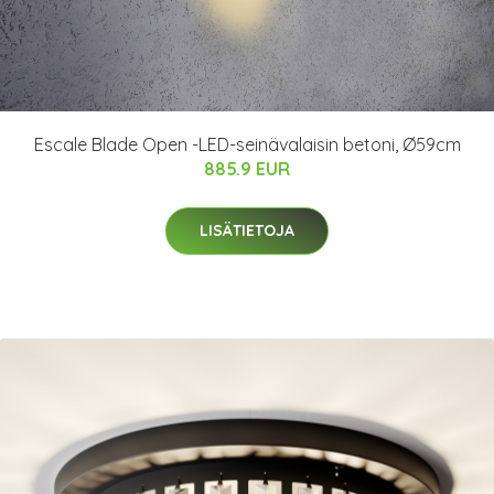
Escale Blade Open -LED-seinävalaisin betoni, Ø59cm
885.9 EUR
LISÄTIETOJA