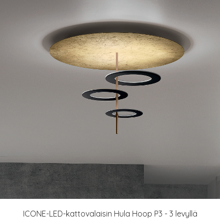
ICONE-LED-kattovalaisin Hula Hoop P3 - 3 levyllä