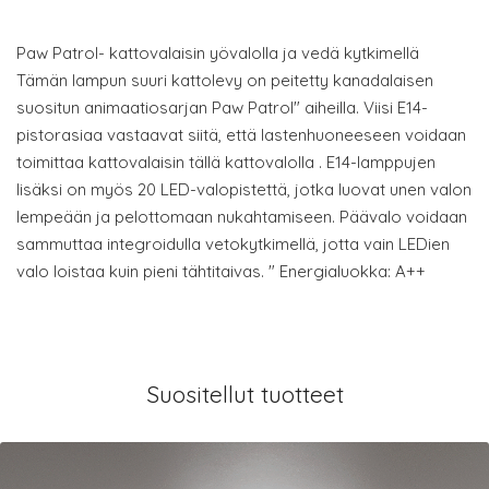
Paw Patrol- kattovalaisin yövalolla ja vedä kytkimellä
Tämän lampun suuri kattolevy on peitetty kanadalaisen
suositun animaatiosarjan Paw Patrol" aiheilla. Viisi E14-
pistorasiaa vastaavat siitä, että lastenhuoneeseen voidaan
toimittaa kattovalaisin tällä kattovalolla . E14-lamppujen
lisäksi on myös 20 LED-valopistettä, jotka luovat unen valon
lempeään ja pelottomaan nukahtamiseen. Päävalo voidaan
sammuttaa integroidulla vetokytkimellä, jotta vain LEDien
valo loistaa kuin pieni tähtitaivas. " Energialuokka: A++
Suositellut tuotteet