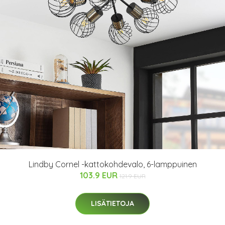
Lindby Cornel -kattokohdevalo, 6-lamppuinen
103.9 EUR
121.9 EUR
LISÄTIETOJA