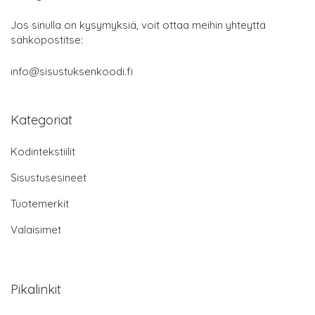
Jos sinulla on kysymyksiä, voit ottaa meihin yhteyttä
sähköpostitse:
info@sisustuksenkoodi.fi
Kategoriat
Kodintekstiilit
Sisustusesineet
Tuotemerkit
Valaisimet
Pikalinkit