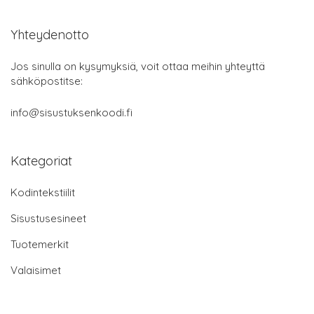
Yhteydenotto
Jos sinulla on kysymyksiä, voit ottaa meihin yhteyttä
sähköpostitse:
info@sisustuksenkoodi.fi
Kategoriat
Kodintekstiilit
Sisustusesineet
Tuotemerkit
Valaisimet