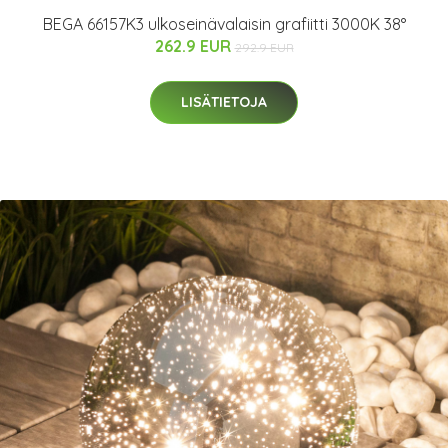
BEGA 66157K3 ulkoseinävalaisin grafiitti 3000K 38°
262.9 EUR
292.9 EUR
LISÄTIETOJA