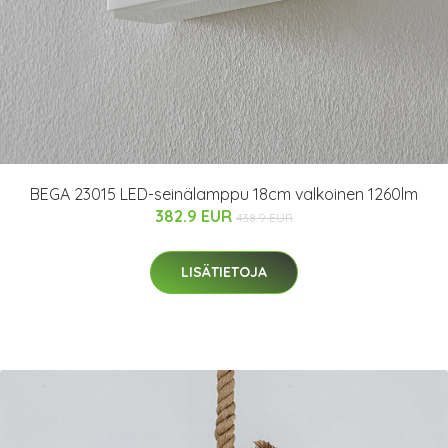
BEGA 23015 LED-seinälamppu 18cm valkoinen 1260lm
382.9 EUR
438.9 EUR
LISÄTIETOJA