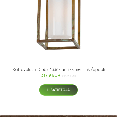
Kattovalaisin Cubic³ 3367 antiikkimessinki/opaali
317.9 EUR
344.9 EUR
LISÄTIETOJA