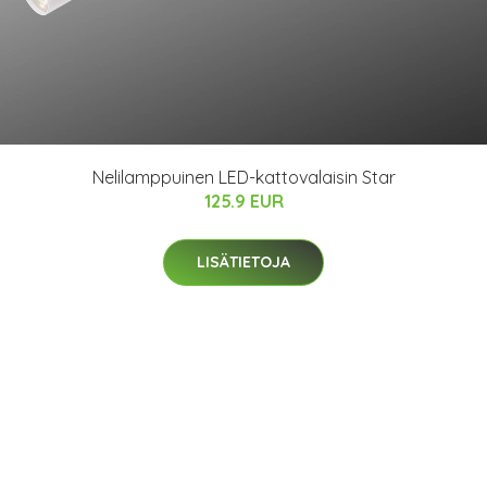
Nelilamppuinen LED-kattovalaisin Star
125.9 EUR
LISÄTIETOJA