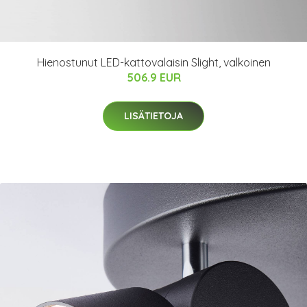
Hienostunut LED-kattovalaisin Slight, valkoinen
506.9 EUR
LISÄTIETOJA