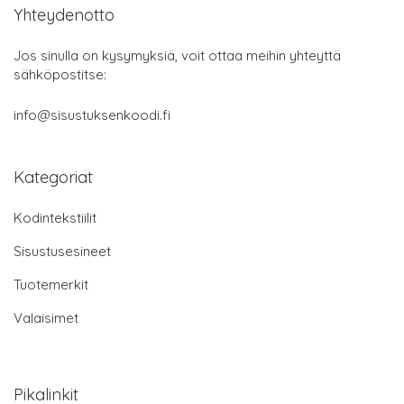
Yhteydenotto
Jos sinulla on kysymyksiä, voit ottaa meihin yhteyttä
sähköpostitse:
info@sisustuksenkoodi.fi
Kategoriat
Kodintekstiilit
Sisustusesineet
Tuotemerkit
Valaisimet
Pikalinkit