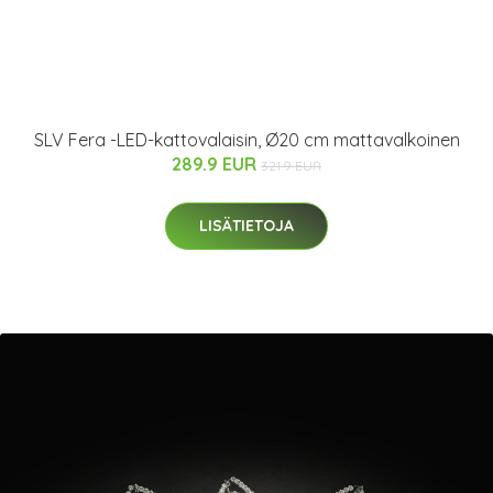
SLV Fera -LED-kattovalaisin, Ø20 cm mattavalkoinen
289.9 EUR
321.9 EUR
LISÄTIETOJA