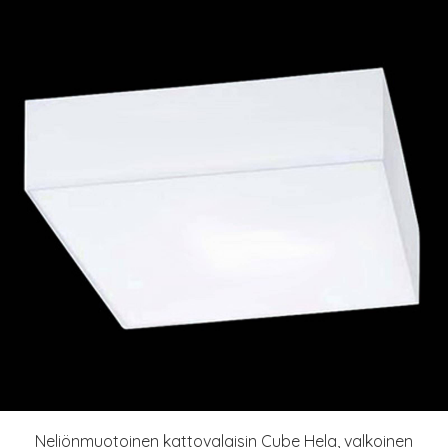
Neliönmuotoinen kattovalaisin Cube Hela, valkoinen