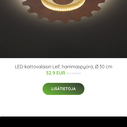
LED-kattovalaisin Leif, hammaspyörä, Ø 30 cm
52.9 EUR
171.9 EUR
LISÄTIETOJA