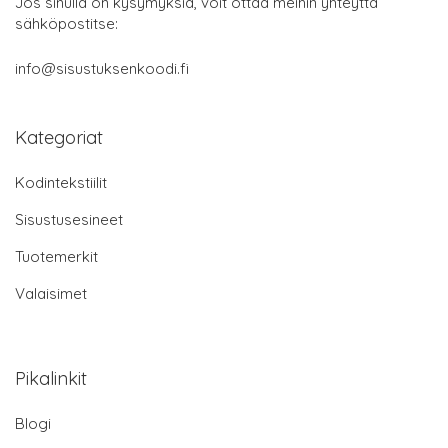
Jos sinulla on kysymyksiä, voit ottaa meihin yhteyttä
sähköpostitse:
info@sisustuksenkoodi.fi
Kategoriat
Kodintekstiilit
Sisustusesineet
Tuotemerkit
Valaisimet
Pikalinkit
Blogi