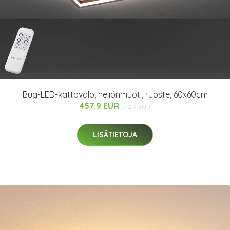
Bug-LED-kattovalo, neliönmuot., ruoste, 60x60cm
457.9 EUR
572.9 EUR
LISÄTIETOJA