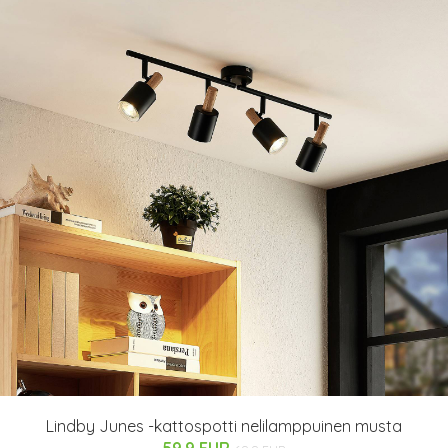
Lindby Junes -kattospotti nelilamppuinen musta