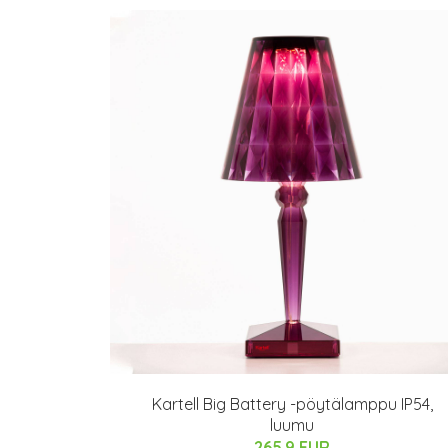
Kartell Big Battery -pöytälamppu IP54,
luumu
265.9 EUR