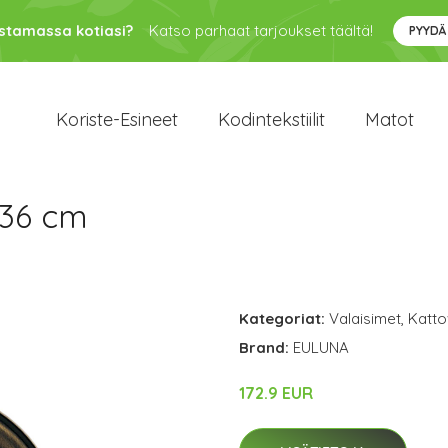
ustamassa kotiasi?
Katso parhaat tarjoukset täältä!
PYYDÄ
Koriste-Esineet
Kodintekstiilit
Matot
 36 cm
Kategoriat:
Valaisimet
,
Katto
Brand:
EULUNA
172.9 EUR