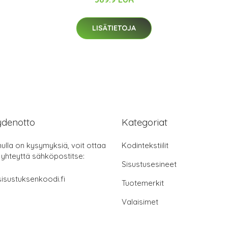
LISÄTIETOJA
ydenotto
Kategoriat
nulla on kysymyksiä, voit ottaa
Kodintekstiilit
 yhteyttä sähköpostitse:
Sisustusesineet
isustuksenkoodi.fi
Tuotemerkit
Valaisimet