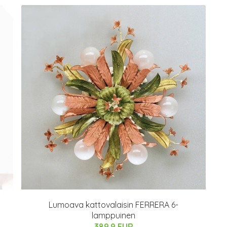
Lumoava kattovalaisin FERRERA 6-
lamppuinen
389.9 EUR