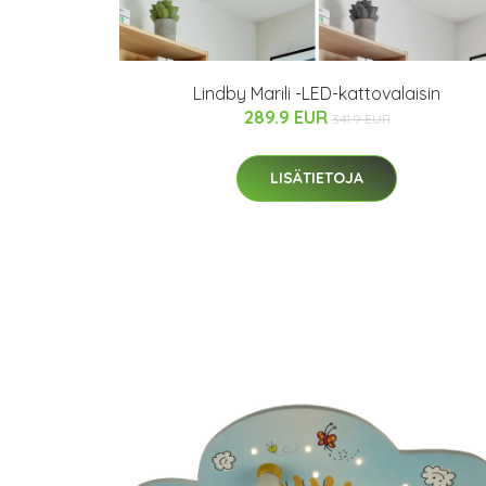
Lindby Marili -LED-kattovalaisin
289.9 EUR
341.9 EUR
LISÄTIETOJA