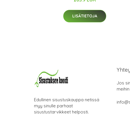
LISÄTIETOJA
Yhte
Jos si
meihin
Edullinen sisustuskauppa netissä
info@s
myy sinulle parhaat
sisustustarvikkeet helposti.