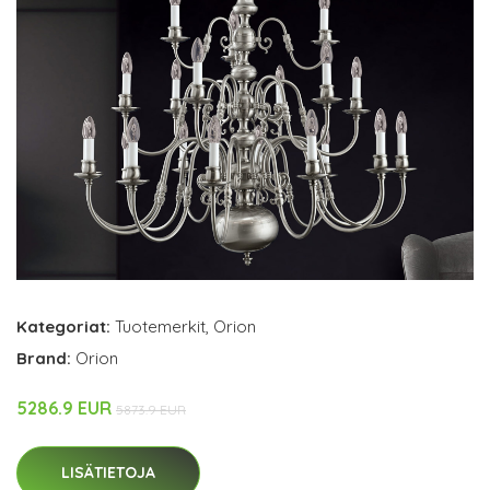
Kategoriat:
Tuotemerkit
,
Orion
Brand:
Orion
5286.9 EUR
5873.9 EUR
LISÄTIETOJA