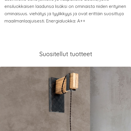
ensiluokkaisen laadunsa lisäksi on ominaista niiden erityinen
ominaisuus. viehätys ja tyylikkyys ja ovat erittäin suosittuja
maailmanlaajuisesti. Energialuokka: A++
Suositellut tuotteet