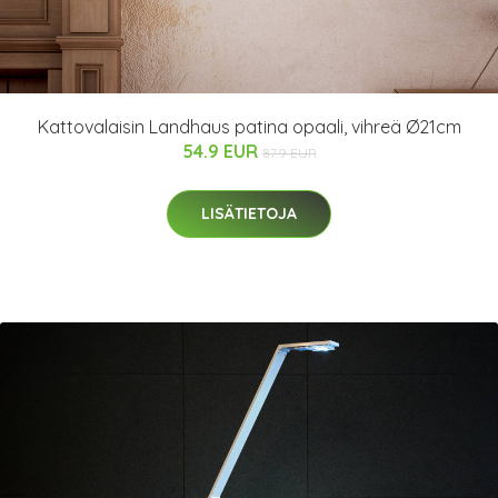
Kattovalaisin Landhaus patina opaali, vihreä Ø21cm
54.9 EUR
87.9 EUR
LISÄTIETOJA