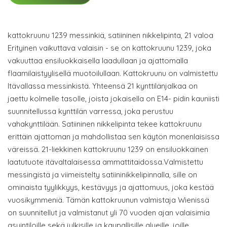
kattokruunu 1239 messinkiä, satiininen nikkelipinta, 21 valoa
Erityinen vaikuttava valaisin - se on kattokruunu 1239, joka
vakuuttaa ensiluokkaisella laadullaan ja ajattomalla
flaamilaistyylisellä muotoilullaan. Kattokruunu on valmistettu
Itävallassa messinkistä. Yhteensä 21 kynttilänjalkaa on
jaettu kolmelle tasolle, joista jokaisella on E14- pidin kauniisti
suunnitellussa kynttilän varressa, joka perustuu
vahakynttilään. Satiininen nikkelipinta tekee kattokruunu
erittäin ajattoman ja mahdollistaa sen käytön monenlaisissa
väreissä. 21-liekkinen kattokruunu 1239 on ensiluokkainen
laatutuote itävaltalaisessa ammattitaidossa.Valmistettu
messingistä ja viimeistelty satiininikkelipinnalla, sille on
ominaista tyylikkyys, kestävyys ja ajattomuus, joka kestää
vuosikymmeniä. Tämän kattokruunun valmistaja Wienissä
on suunnitellut ja valmistanut yli 70 vuoden ajan valaisimia
asuintiloille sekä julkisille ja kaupallisille alueille, joille