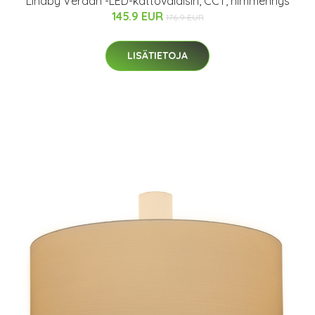
Lindby Verdan -LED-kattovalaisin, CCT, himmennys
145.9 EUR
176.9 EUR
LISÄTIETOJA