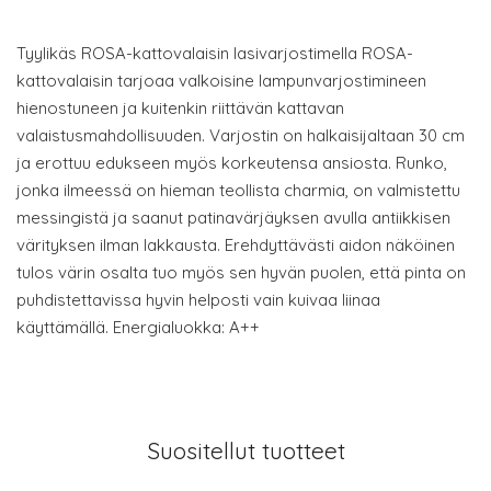
Tyylikäs ROSA-kattovalaisin lasivarjostimella ROSA-
kattovalaisin tarjoaa valkoisine lampunvarjostimineen
hienostuneen ja kuitenkin riittävän kattavan
valaistusmahdollisuuden. Varjostin on halkaisijaltaan 30 cm
ja erottuu edukseen myös korkeutensa ansiosta. Runko,
jonka ilmeessä on hieman teollista charmia, on valmistettu
messingistä ja saanut patinavärjäyksen avulla antiikkisen
värityksen ilman lakkausta. Erehdyttävästi aidon näköinen
tulos värin osalta tuo myös sen hyvän puolen, että pinta on
puhdistettavissa hyvin helposti vain kuivaa liinaa
käyttämällä. Energialuokka: A++
Suositellut tuotteet