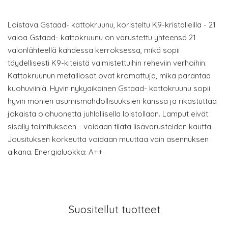
Loistava Gstaad- kattokruunu, koristeltu K9-kristalleilla - 21
valoa Gstaad- kattokruunu on varustettu yhteensä 21
valonlähteellä kahdessa kerroksessa, mikä sopii
täydellisesti K9-kiteistä valmistettuihin reheviin verhoihin.
Kattokruunun metalliosat ovat kromattuja, mikä parantaa
kuohuviiniä. Hyvin nykyaikainen Gstaad- kattokruunu sopii
hyvin monien asumismahdollisuuksien kanssa ja rikastuttaa
jokaista olohuonetta juhlallisella loistollaan. Lamput eivät
sisälly toimitukseen - voidaan tilata lisävarusteiden kautta.
Jousituksen korkeutta voidaan muuttaa vain asennuksen
aikana. Energialuokka: A++
Suositellut tuotteet