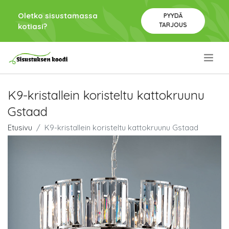
Oletko sisustamassa
PYYDÄ
TARJOUS
kotiasi?
.
K9-kristallein koristeltu kattokruunu
Gstaad
Etusivu
K9-kristallein koristeltu kattokruunu Gstaad