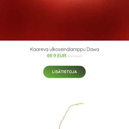
Kaareva ulkoseinälamppu Dawa
69.9 EUR
96.9 EUR
LISÄTIETOJA