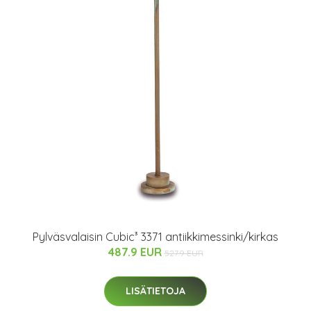
Pylväsvalaisin Cubic³ 3371 antiikkimessinki/kirkas
487.9 EUR
527.9 EUR
LISÄTIETOJA