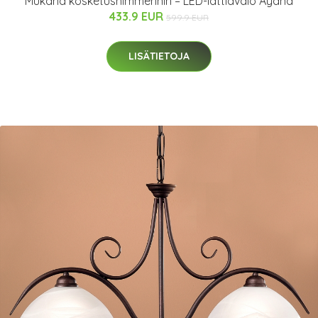
Mukana kosketushimmennin – LED-lattiavalo Ayana
433.9 EUR
599.9 EUR
LISÄTIETOJA