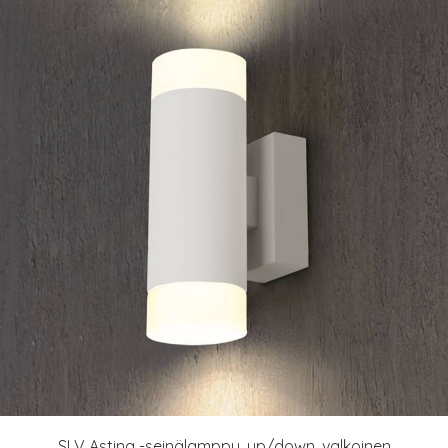
SLV Astina -seinälamppu, up/down, valkoinen