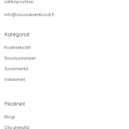
sähköpostitse:
info@sisustuksenkoodi.fi
Kategoriat
Kodintekstiilit
Sisustusesineet
Tuotemerkit
Valaisimet
Pikalinkit
Blogi
Ota yhteyttä