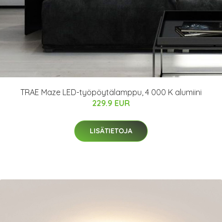
TRAE Maze LED-työpöytälamppu, 4 000 K alumiini
229.9 EUR
LISÄTIETOJA