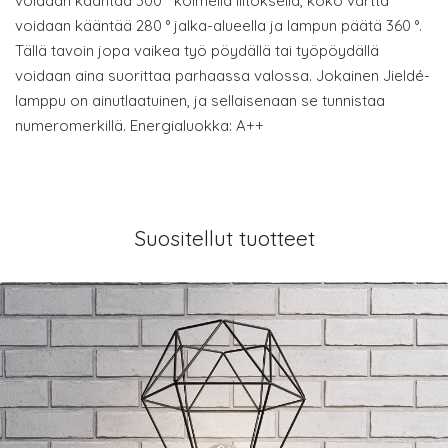
voidaan kääntää 300 ° kolmella liitoksella, koko vartta
voidaan kääntää 280 ° jalka-alueella ja lampun päätä 360 °.
Tällä tavoin jopa vaikea työ pöydällä tai työpöydällä
voidaan aina suorittaa parhaassa valossa. Jokainen Jieldé-
lamppu on ainutlaatuinen, ja sellaisenaan se tunnistaa
numeromerkillä. Energialuokka: A++
Suositellut tuotteet