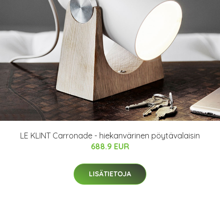
LE KLINT Carronade - hiekanvärinen pöytävalaisin
688.9 EUR
LISÄTIETOJA