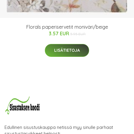
Florals paperiservetit moniväri/beige
3.57 EUR
5.95 EUR
LISÄTIETOJA
Edullinen sisustuskauppa netissä myy sinulle parhaat
sisustustarvikkeet helposti.