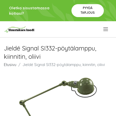
Oletko sisustamassa
PYYDÄ
TARJOUS
kotiasi?
.
Jieldé Signal SI332-pöytälamppu,
kiinnitin, oliivi
Etusivu
Jieldé Signal SI332-pöytälamppu, kiinnitin, oliivi