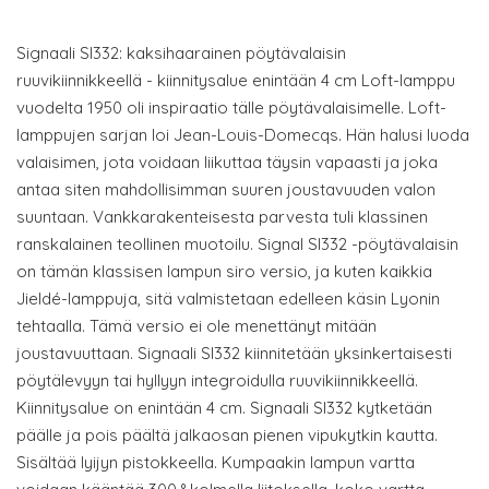
Signaali SI332: kaksihaarainen pöytävalaisin
ruuvikiinnikkeellä - kiinnitysalue enintään 4 cm Loft-lamppu
vuodelta 1950 oli inspiraatio tälle pöytävalaisimelle. Loft-
lamppujen sarjan loi Jean-Louis-Domecqs. Hän halusi luoda
valaisimen, jota voidaan liikuttaa täysin vapaasti ja joka
antaa siten mahdollisimman suuren joustavuuden valon
suuntaan. Vankkarakenteisesta parvesta tuli klassinen
ranskalainen teollinen muotoilu. Signal SI332 -pöytävalaisin
on tämän klassisen lampun siro versio, ja kuten kaikkia
Jieldé-lamppuja, sitä valmistetaan edelleen käsin Lyonin
tehtaalla. Tämä versio ei ole menettänyt mitään
joustavuuttaan. Signaali SI332 kiinnitetään yksinkertaisesti
pöytälevyyn tai hyllyyn integroidulla ruuvikiinnikkeellä.
Kiinnitysalue on enintään 4 cm. Signaali SI332 kytketään
päälle ja pois päältä jalkaosan pienen vipukytkin kautta.
Sisältää lyijyn pistokkeella. Kumpaakin lampun vartta