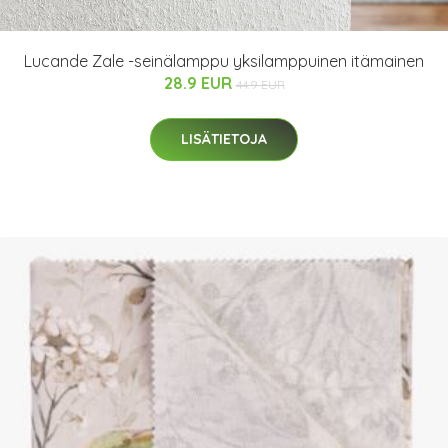
Lucande Zale -seinälamppu yksilamppuinen itämainen
28.9 EUR
44.9 EUR
LISÄTIETOJA