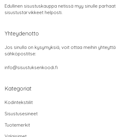
Edullinen sisustuskauppa netissä myy sinulle parhaat
sisustustarvikkeet helposti.
Yhteydenotto
Jos sinulla on kysymyksiä, voit ottaa meihin yhteyttä
sähköpostitse:
info@sisustuksenkoodi.fi
Kategoriat
Kodintekstiilit
Sisustusesineet
Tuotemerkit
Valaisimet