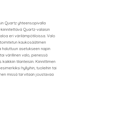
sin Quartz yhteensopivalla
iinnitettävä Quartz-valaisin
valoa eri värilämpötiloissa. Valo
toimitetun kaukosäätimen
a haluttuun asetukseen napin
tai värillinen valo, pienessä
 kaikkiin tilanteisiin. Kiinnittimen
simerkiksi hyllyihin, tuoleihin tai
linen missä tarvitaan joustavaa