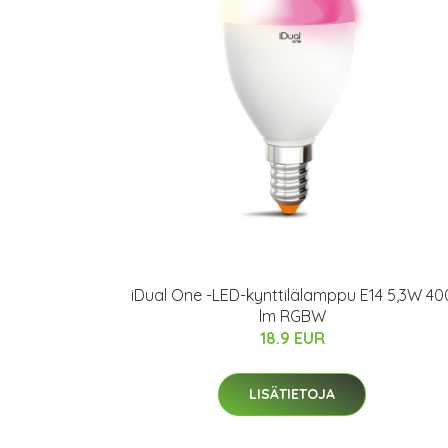
iDual One -LED-kynttilälamppu E14 5,3W 40
lm RGBW
18.9 EUR
LISÄTIETOJA