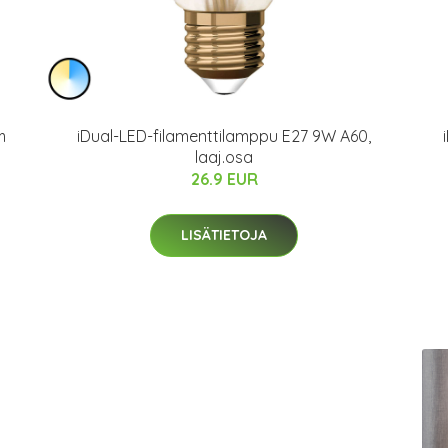
m
iDual-LED-filamenttilamppu E27 9W A60,
laaj.osa
26.9 EUR
LISÄTIETOJA