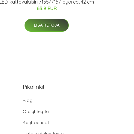
LED-kattovalaisin 7155/7157, pyöreä, 42 cm
63.9 EUR
LISÄTIETOJA
Pikalinkit
Blogi
Ota yhteyttä
Käyttöehdot
Tietosuojakäytäntö