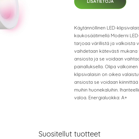
LISÄTIETOJA
Käytännöllinen LED-klipsivalai
kaukosäätimellä Moderni LED-k
tarjoaa värillistä ja valkoista 
vaihdetaan kätevästi mukana 
ansiosta ja se voidaan vaihta
painalluksella. Olipa valkoinen 
klipsivalaisin on oikea valaistus
ansiosta se voidaan kiinnittää e
muihin huonekaluihin. Ihanteel
valoa. Energialuokka: A+
Suositellut tuotteet