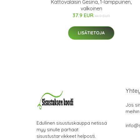
Kattovalaisin Gesina, 1-lamppuinen,
valkoinen
37.9 EUR
44.9 EUR
LISÄTIETOJA
Yhte
Jos si
meihin
Edullinen sisustuskauppa netissä
info@s
myy sinulle parhaat
sisustustarvikkeet helposti.