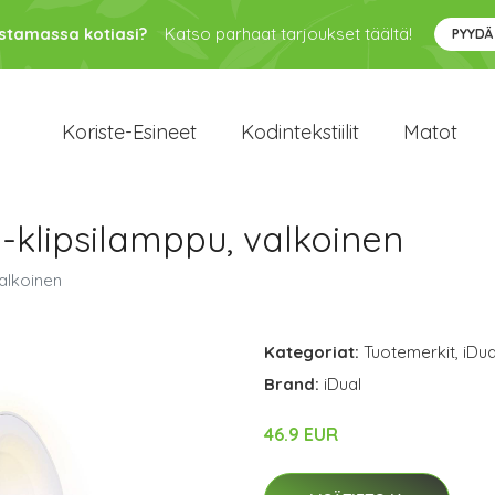
ustamassa kotiasi?
Katso parhaat tarjoukset täältä!
PYYDÄ
Koriste-Esineet
Kodintekstiilit
Matot
D-klipsilamppu, valkoinen
valkoinen
Kategoriat:
Tuotemerkit
,
iDua
Brand:
iDual
46.9 EUR