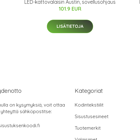
LED-kattovalaisin Austin, sovellusohjaus
101.9 EUR
LISÄTIETOJA
ydenotto
Kategoriat
nulla on kysymyksiä, voit ottaa
Kodintekstiilit
 yhteyttä sähköpostitse:
Sisustusesineet
isustuksenkoodi.fi
Tuotemerkit
Valaisimet