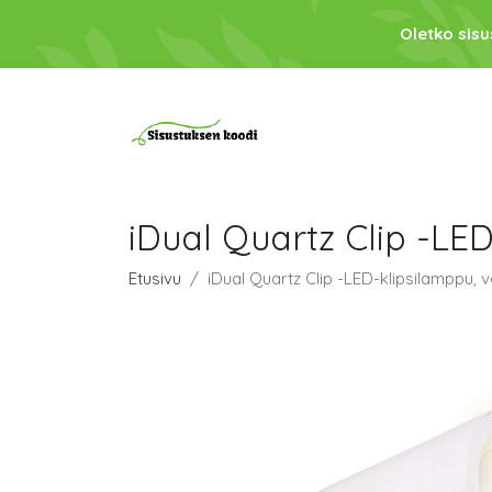
Oletko sis
iDual Quartz Clip -LE
Etusivu
iDual Quartz Clip -LED-klipsilamppu, 