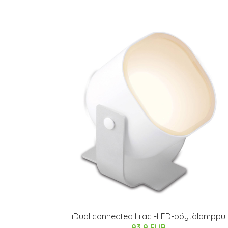
iDual connected Lilac -LED-pöytälamppu
93.9 EUR