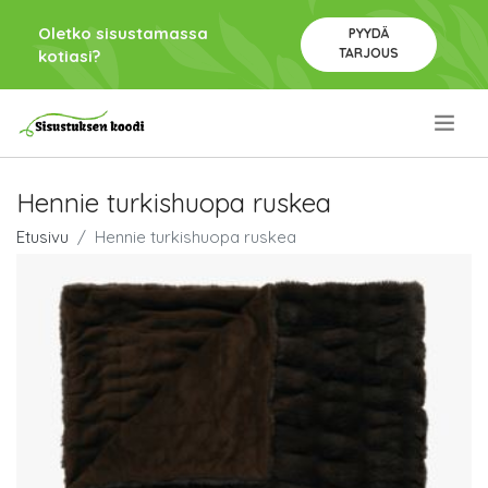
Oletko sisustamassa
PYYDÄ
TARJOUS
kotiasi?
.
Hennie turkishuopa ruskea
Etusivu
Hennie turkishuopa ruskea