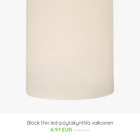
Block thin led-pöytäkynttilä valkoinen
6.97 EUR
9.95 EUR