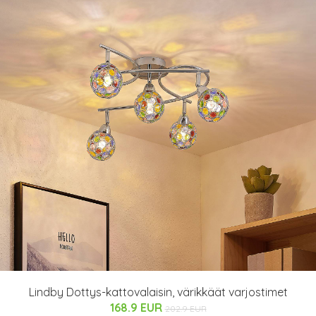
Lindby Dottys-kattovalaisin, värikkäät varjostimet
168.9 EUR
202.9 EUR