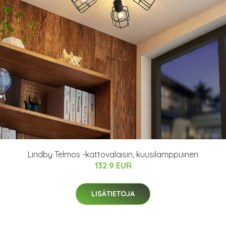
Lindby Telmos -kattovalaisin, kuusilamppuinen
132.9 EUR
LISÄTIETOJA