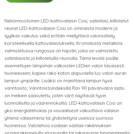
Neliönmuotoinen LED-kattovalaisin Cosi, satiinilasi, kiillotetut
reunat LED-kattovalaisin Cosi on ominaista moderni ja
tyylikäs vaikutus sekä erittäin miellyttävä valonsäteily
koristeellisella kattovalaistuksella. Kromatusta metallista
valmistetussa rungossa on hajotin, joka on valmistettu
satiinilasista ja kiillotetuilla reunoilla. Tämä leviää sisälle
asennettujen lämpimän valkoisten LEDien valon tasaisesti
huoneeseen; kapea rako katon alapuolella luo valon auran
lampun ympärille. Lisäksi on mainittava lampun hyvä
värintoisto; Värintoistoindeksillä Ra> 90 päivänvalon laatu
on melkein saavutettu, joten värit näyttävät hyvin
luonnollisilta ja väärennöksiltä. LED-kattovalaisin Cosi on
yksi energiatehokas ja visuaalisesti vakuuttava valaisin
yhtenä valaisimena tai yhdistettynä useissa suurissa
huoneissa. Valotehoa voidaan säätää rakennuksen
sisäänrakennetulla etureunalla tai takareunan himmentimellä