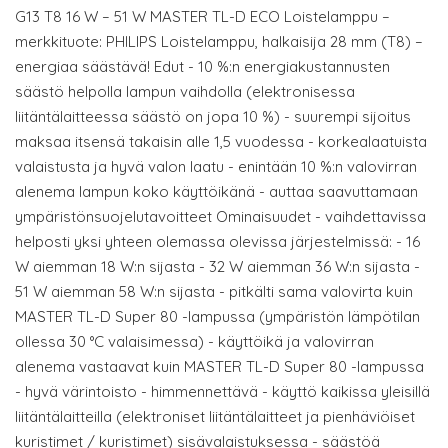
G13 T8 16 W – 51 W MASTER TL-D ECO Loistelamppu –
merkkituote: PHILIPS Loistelamppu, halkaisija 28 mm (T8) –
energiaa säästävä! Edut - 10 %:n energiakustannusten
säästö helpolla lampun vaihdolla (elektronisessa
liitäntälaitteessa säästö on jopa 10 %) - suurempi sijoitus
maksaa itsensä takaisin alle 1,5 vuodessa - korkealaatuista
valaistusta ja hyvä valon laatu - enintään 10 %:n valovirran
alenema lampun koko käyttöikänä - auttaa saavuttamaan
ympäristönsuojelutavoitteet Ominaisuudet - vaihdettavissa
helposti yksi yhteen olemassa olevissa järjestelmissä: - 16
W aiemman 18 W:n sijasta - 32 W aiemman 36 W:n sijasta -
51 W aiemman 58 W:n sijasta - pitkälti sama valovirta kuin
MASTER TL-D Super 80 -lampussa (ympäristön lämpötilan
ollessa 30 °C valaisimessa) - käyttöikä ja valovirran
alenema vastaavat kuin MASTER TL-D Super 80 -lampussa
- hyvä värintoisto - himmennettävä - käyttö kaikissa yleisillä
liitäntälaitteilla (elektroniset liitäntälaitteet ja pienhäviöiset
kuristimet / kuristimet) sisävalaistuksessa - säästöä