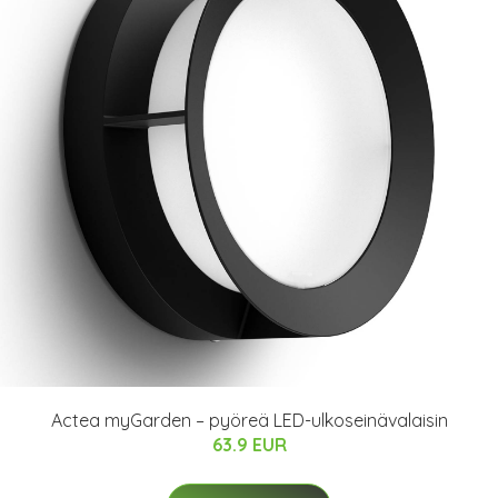
Actea myGarden – pyöreä LED-ulkoseinävalaisin
63.9 EUR