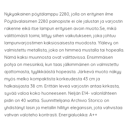
Nykyaikainen pöytälamppu 2280, jolla on erityinen ilme
Pöytävalaisimen 2280 painopiste ei ole jalustan ja varjostin
rakenne eikä itse lampun erityisen avoin muoto.Se, mikä
välittömästi toimii, liittyy siihen vaikutukseen, joka johtuu
lampunvarjostimen kaksiosaisesta muodosta. Ylälevy on
valmistettu metallista, joka on himmeä mustalla tai hopealla.
Nämä kaksi muunnosta ovat valittavissa. Ensimmäisen
pohja on messinkiä, kun taas jälkimmäinen on valmistettu
ajattomasta, tyylikkäästä hopeasta. Järkevä muoto näkyy
myös melko kompaktista korkeudesta 43 cm ja
halkaisijasta 38 cm. Erittäin leveä varjostin antaa kirkasta,
syvää valoa koko huoneeseen. Neljän E14- valonlähteen
pidin on 40 wattia. Suunnittelijana Archivio Storico on
yhdistänyt lasin ja metallin hillityn eleganssin, jota vahvistaa
vahvan valoteho kontrasti. Energialuokka: A++