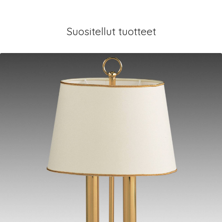
Suositellut tuotteet