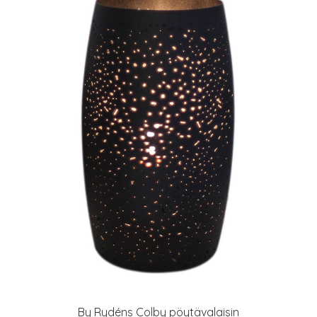
By Rydéns Colby pöytävalaisin