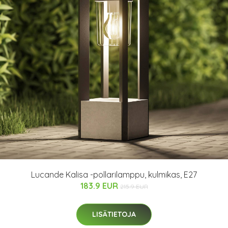
Lucande Kalisa -pollarilamppu, kulmikas, E27
183.9 EUR
215.9 EUR
LISÄTIETOJA