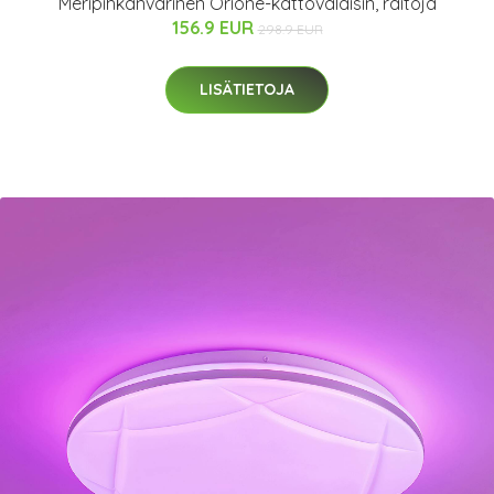
Meripihkanvärinen Orione-kattovalaisin, raitoja
156.9 EUR
298.9 EUR
LISÄTIETOJA