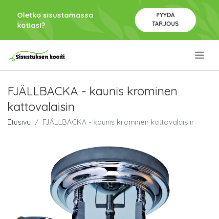
Oletko sisustamassa
PYYDÄ
TARJOUS
kotiasi?
.
FJÄLLBACKA - kaunis krominen
kattovalaisin
Etusivu
FJÄLLBACKA - kaunis krominen kattovalaisin