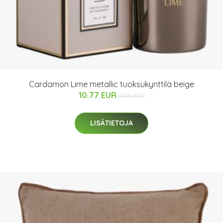
Cardamon Lime metallic tuoksukynttilä beige
10.77 EUR
17.95 EUR
LISÄTIETOJA