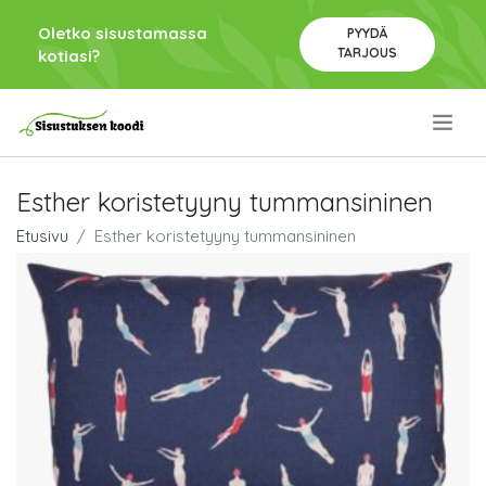
Oletko sisustamassa
PYYDÄ
TARJOUS
kotiasi?
.
Esther koristetyyny tummansininen
Etusivu
Esther koristetyyny tummansininen