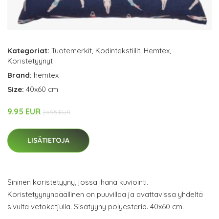
Kategoriat:
Tuotemerkit
,
Kodintekstiilit
,
Hemtex
,
Koristetyynyt
Brand:
hemtex
Size:
40x60 cm
9.95 EUR
24.95 EUR
LISÄTIETOJA
Sininen koristetyyny, jossa ihana kuviointi.
Koristetyynynpäällinen on puuvillaa ja avattavissa yhdeltä
sivulta vetoketjulla. Sisätyyny polyesteriä. 40x60 cm.