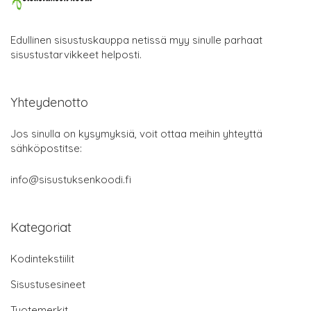
Edullinen sisustuskauppa netissä myy sinulle parhaat
sisustustarvikkeet helposti.
Yhteydenotto
Jos sinulla on kysymyksiä, voit ottaa meihin yhteyttä
sähköpostitse:
info@sisustuksenkoodi.fi
Kategoriat
Kodintekstiilit
Sisustusesineet
Tuotemerkit