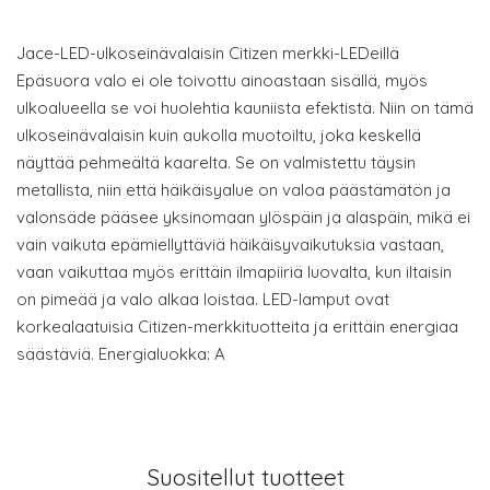
Jace-LED-ulkoseinävalaisin Citizen merkki-LEDeillä
Epäsuora valo ei ole toivottu ainoastaan sisällä, myös
ulkoalueella se voi huolehtia kauniista efektistä. Niin on tämä
ulkoseinävalaisin kuin aukolla muotoiltu, joka keskellä
näyttää pehmeältä kaarelta. Se on valmistettu täysin
metallista, niin että häikäisyalue on valoa päästämätön ja
valonsäde pääsee yksinomaan ylöspäin ja alaspäin, mikä ei
vain vaikuta epämiellyttäviä häikäisyvaikutuksia vastaan,
vaan vaikuttaa myös erittäin ilmapiiriä luovalta, kun iltaisin
on pimeää ja valo alkaa loistaa. LED-lamput ovat
korkealaatuisia Citizen-merkkituotteita ja erittäin energiaa
säästäviä. Energialuokka: A
Suositellut tuotteet