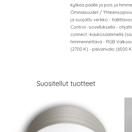
kytkeä päälle ja pois ja himm
Ominaisuudet / Yhteensopivuu
ja suojattu verkko - hallittavi
Control -sovelluksella - ohja
connect -kaukosäätimellä (sis
himmennettävä - RGB Valkoisen
(2700 K) - päivänvalo (6500 K
Suositellut tuotteet