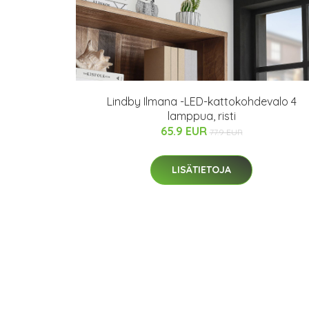
Lindby Ilmana -LED-kattokohdevalo 4
lamppua, risti
65.9 EUR
77.9 EUR
LISÄTIETOJA