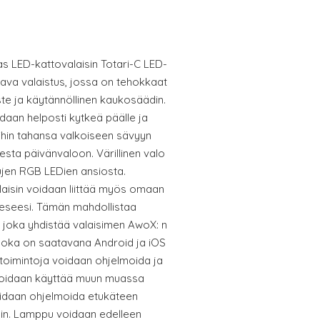
 LED-kattovalaisin Totari-C LED-
tava valaistus, jossa on tehokkaat
oste ja käytännöllinen kaukosäädin.
daan helposti kytkeä päälle ja
ihin tahansa valkoiseen sävyyn
esta päivänvaloon. Värillinen valo
ujen RGB LEDien ansiosta.
laisin voidaan liittää myös omaan
teeseesi. Tämän mahdollistaa
, joka yhdistää valaisimen AwoX: n
 joka on saatavana Android ja iOS
 toimintoja voidaan ohjelmoida ja
 voidaan käyttää muun muassa
oidaan ohjelmoida etukäteen
koihin. Lamppu voidaan edelleen