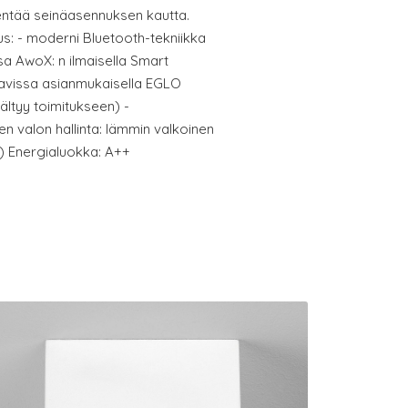
entää seinäasennuksen kautta.
s: - moderni Bluetooth-tekniikka
ssa AwoX: n ilmaisella Smart
ttavissa asianmukaisella EGLO
ältyy toimitukseen) -
 valon hallinta: lämmin valkoinen
) Energialuokka: A++