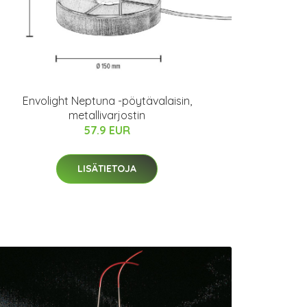
Envolight Neptuna -pöytävalaisin,
metallivarjostin
57.9 EUR
LISÄTIETOJA