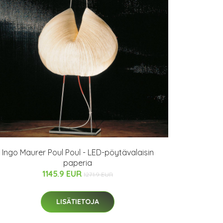
Ingo Maurer Poul Poul - LED-pöytävalaisin
paperia
1145.9 EUR
1271.9 EUR
LISÄTIETOJA