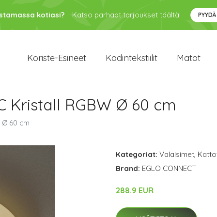
ustamassa kotiasi?
Katso parhaat tarjoukset täältä!
PYYDÄ
Koriste-Esineet
Kodintekstiilit
Matot
C Kristall RGBW Ø 60 cm
W Ø 60 cm
Kategoriat:
Valaisimet
,
Katto
Brand:
EGLO CONNECT
288.9 EUR