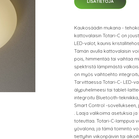
LISÄTIETOJA
Kaukosäädin mukana - tehokas
kattovalaisin Totari-C on jous
LED-valot, kaunis kristalliteh
Tämän avulla kattovalaisin voi
pois, himmentää tai vaihtaa m
spektristä lämpimästä valkois
on myös vaihtoehto integroit
Tarvittaessa Totari-C- LED-va
älypuhelimeesi tai tablet-lait
integroitu Bluetooth-tekniikka
Smart Control -sovellukseen,
. Laaja valikoima asetuksia ja
toteuttaa. Totari-C-lamppua
yövalona, ja tämä toiminto v
tiettyihin viikonpäiviin tai ai