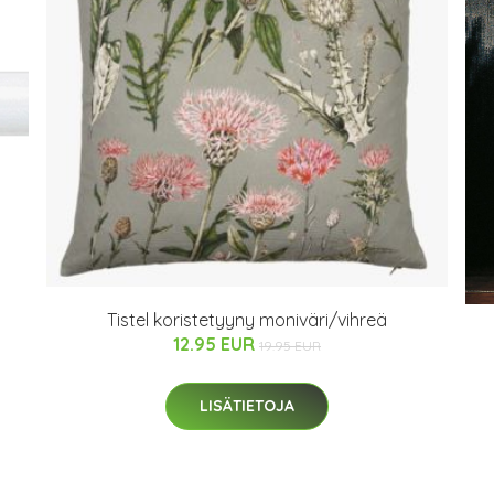
Tistel koristetyyny moniväri/vihreä
12.95 EUR
19.95 EUR
LISÄTIETOJA