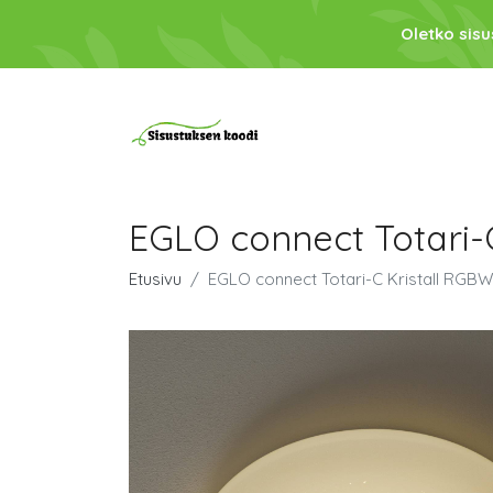
Oletko sis
EGLO connect Totari-
Etusivu
EGLO connect Totari-C Kristall RGB