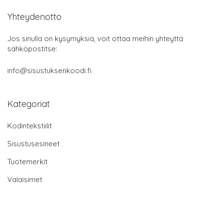
Yhteydenotto
Jos sinulla on kysymyksiä, voit ottaa meihin yhteyttä
sähköpostitse:
info@sisustuksenkoodi.fi
Kategoriat
Kodintekstiilit
Sisustusesineet
Tuotemerkit
Valaisimet