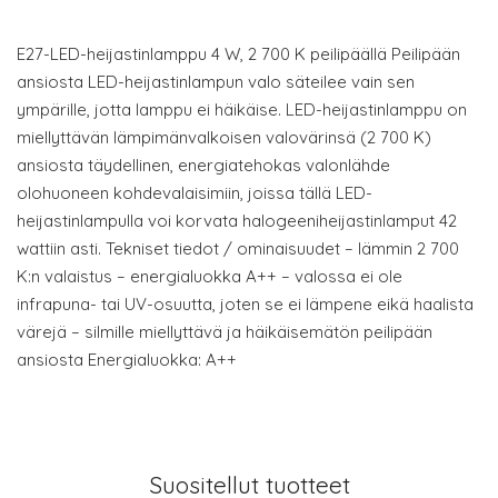
E27-LED-heijastinlamppu 4 W, 2 700 K peilipäällä Peilipään
ansiosta LED-heijastinlampun valo säteilee vain sen
ympärille, jotta lamppu ei häikäise. LED-heijastinlamppu on
miellyttävän lämpimänvalkoisen valovärinsä (2 700 K)
ansiosta täydellinen, energiatehokas valonlähde
olohuoneen kohdevalaisimiin, joissa tällä LED-
heijastinlampulla voi korvata halogeeniheijastinlamput 42
wattiin asti. Tekniset tiedot / ominaisuudet – lämmin 2 700
K:n valaistus – energialuokka A++ – valossa ei ole
infrapuna- tai UV-osuutta, joten se ei lämpene eikä haalista
värejä – silmille miellyttävä ja häikäisemätön peilipään
ansiosta Energialuokka: A++
Suositellut tuotteet