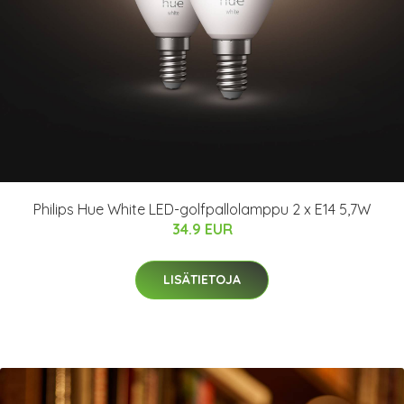
Philips Hue White LED-golfpallolamppu 2 x E14 5,7W
34.9 EUR
LISÄTIETOJA