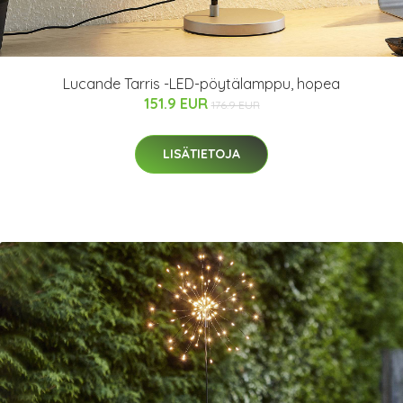
Lucande Tarris -LED-pöytälamppu, hopea
151.9 EUR
176.9 EUR
LISÄTIETOJA