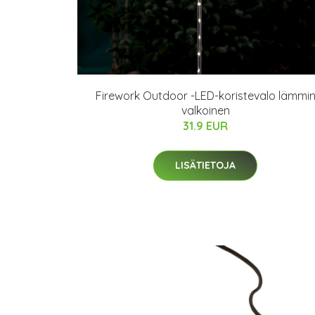
Firework Outdoor -LED-koristevalo lämmi
valkoinen
31.9 EUR
LISÄTIETOJA