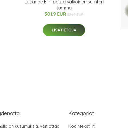
Lucande Elif -pöytä valkoinen sylinteri
tumma
301.9 EUR
554.9 EUR
LISÄTIETOJA
ydenotto
Kategoriat
nulla on kysymyksiä, voit ottaa
Kodintekstiilit