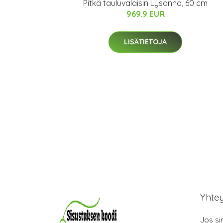
Pitkä tauluvalaisin Lysanna, 60 cm
969.9 EUR
LISÄTIETOJA
Yhte
Jos si