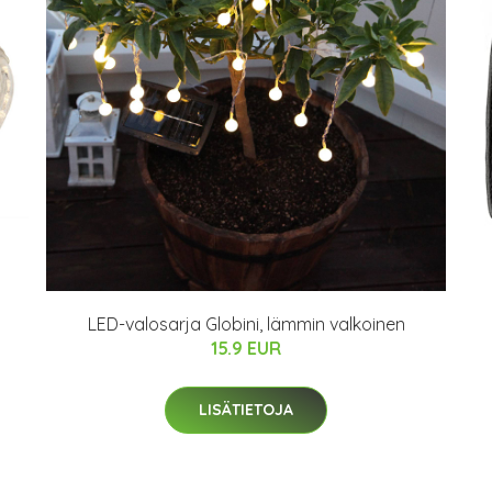
LED-valosarja Globini, lämmin valkoinen
15.9 EUR
LISÄTIETOJA