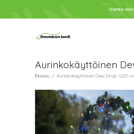
Oletko sis
Aurinkokäyttöinen De
Etusivu
Aurinkokäyttöinen Dew Drop -LED-va