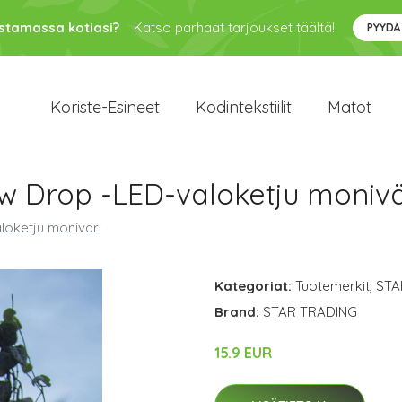
ustamassa kotiasi?
Katso parhaat tarjoukset täältä!
PYYDÄ
Koriste-Esineet
Kodintekstiilit
Matot
w Drop -LED-valoketju monivä
loketju moniväri
Kategoriat:
Tuotemerkit
,
STA
Brand:
STAR TRADING
15.9 EUR