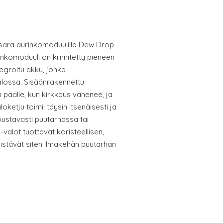
isara aurinkomoduulilla Dew Drop
inkomoduuli on kiinnitetty pieneen
egroitu akku, jonka
alossa. Sisäänrakennettu
 päälle, kun kirkkaus vähenee, ja
ketju toimii täysin itsenäisesti ja
joustavasti puutarhassa tai
valot tuottavat koristeellisen,
istävät siten ilmakehän puutarhan