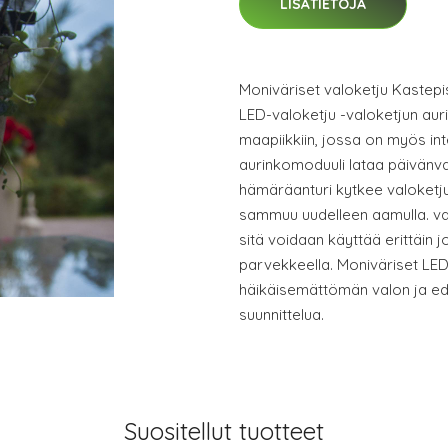
LISÄTIETOJA
Moniväriset valoketju Kastep
LED-valoketju -valoketjun aur
maapiikkiin, jossa on myös int
aurinkomoduuli lataa päivänv
hämäräanturi kytkee valoketju
sammuu uudelleen aamulla. valo
sitä voidaan käyttää erittäin 
parvekkeella. Moniväriset LED-
häikäisemättömän valon ja ed
suunnittelua.
Suositellut tuotteet