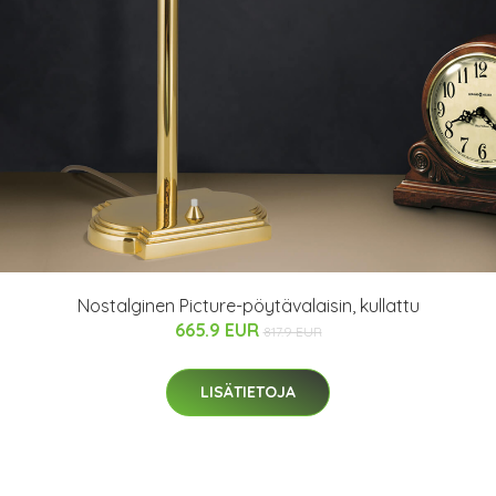
Nostalginen Picture-pöytävalaisin, kullattu
665.9 EUR
817.9 EUR
LISÄTIETOJA