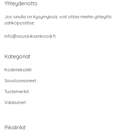
Yhteydenotto
Jos sinulla on kysymyksiä, voit ottaa meihin yhteyttä
sähköpostitse:
info@sisustuksenkoodi.fi
Kategoriat
Kodintekstiilit
Sisustusesineet
Tuotemerkit
Valaisimet
Pikalinkit