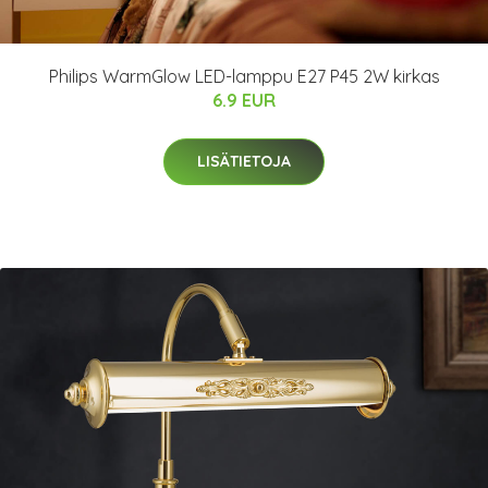
Philips WarmGlow LED-lamppu E27 P45 2W kirkas
6.9 EUR
LISÄTIETOJA