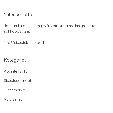
Yhteydenotto
Jos sinulla on kysymyksiä, voit ottaa meihin yhteyttä
sähköpostitse:
info@sisustuksenkoodi.fi
Kategoriat
Kodintekstiilit
Sisustusesineet
Tuotemerkit
Valaisimet