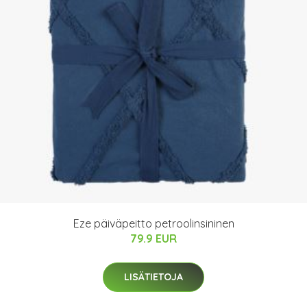
Eze päiväpeitto petroolinsininen
79.9 EUR
LISÄTIETOJA