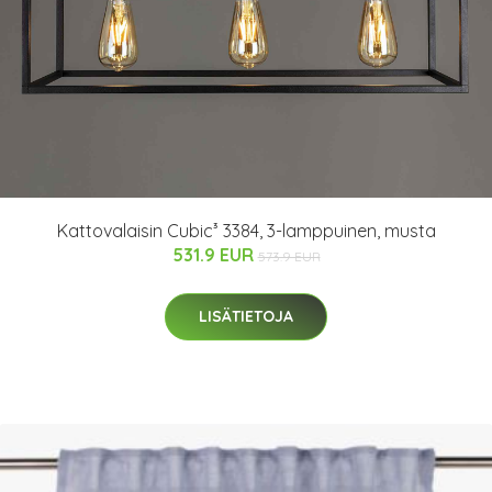
Kattovalaisin Cubic³ 3384, 3-lamppuinen, musta
531.9 EUR
573.9 EUR
LISÄTIETOJA