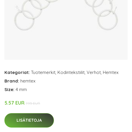
Kategoriat:
Tuotemerkit
,
Kodintekstiilit
,
Verhot
,
Hemtex
Brand:
hemtex
Size:
4 mm
5.57 EUR
7.95 EUR
LISÄTIETOJA